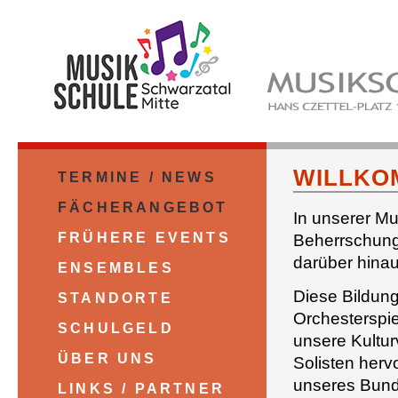
WILLKO
TERMINE / NEWS
FÄCHERANGEBOT
In unserer Mu
FRÜHERE EVENTS
Beherrschung 
darüber hina
ENSEMBLES
Diese Bildung
STANDORTE
Orchesterspiel
SCHULGELD
unsere Kultur
ÜBER UNS
Solisten herv
unseres Bund
LINKS / PARTNER